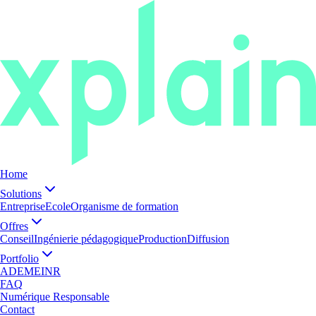
Home
Solutions
Entreprise
Ecole
Organisme de formation
Offres
Conseil
Ingénierie pédagogique
Production
Diffusion
Portfolio
ADEME
INR
FAQ
Numérique Responsable
Contact