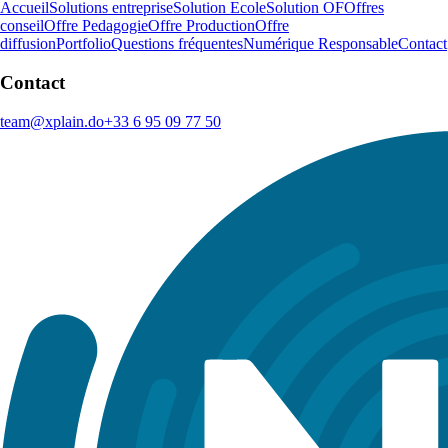
Accueil
Solutions entreprise
Solution Ecole
Solution OF
Offres
conseil
Offre Pedagogie
Offre Production
Offre
diffusion
Portfolio
Questions fréquentes
Numérique Responsable
Contact
Contact
team@xplain.do
+33 6 95 09 77 50